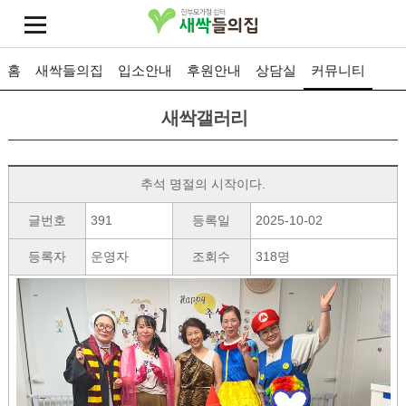
홈
새싹들의집
입소안내
후원안내
상담실
커뮤니티
새싹갤러리
추석 명절의 시작이다.
글번호
391
등록일
2025-10-02
등록자
운영자
조회수
318명