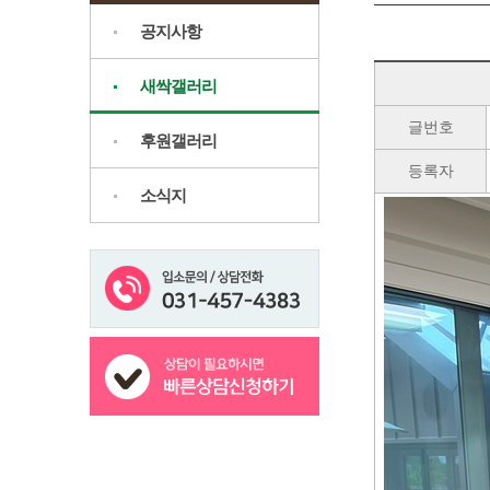
공지사항
새싹갤러리
글번호
후원갤러리
등록자
소식지