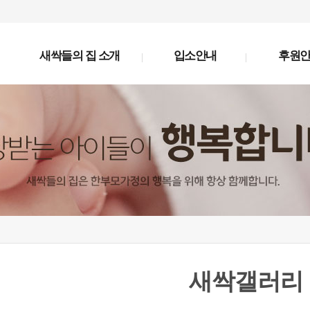
새싹들의 집 소개
입소안내
후원
새싹갤러리