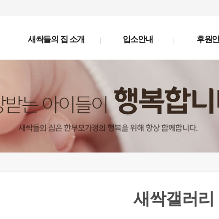
새싹들의 집 소개
입소안내
후원
새싹갤러리