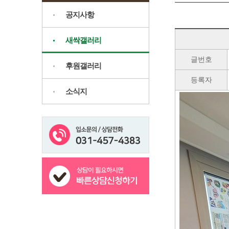
공지사항
새싹갤러리
글번호
후원갤러리
등록자
소식지