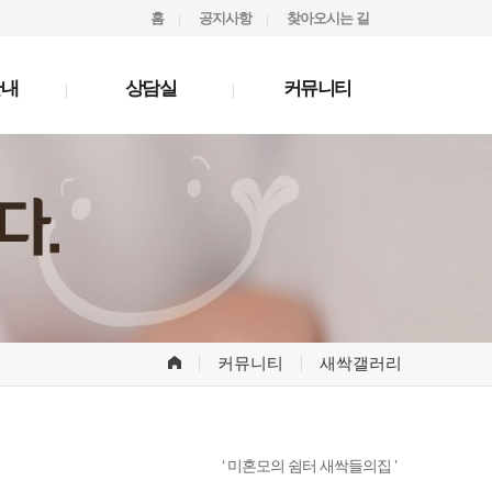
홈
공지사항
찾아오시는 길
안내
상담실
커뮤니티
커뮤니티
새싹갤러리
‘ 미혼모의 쉼터 새싹들의집 ’