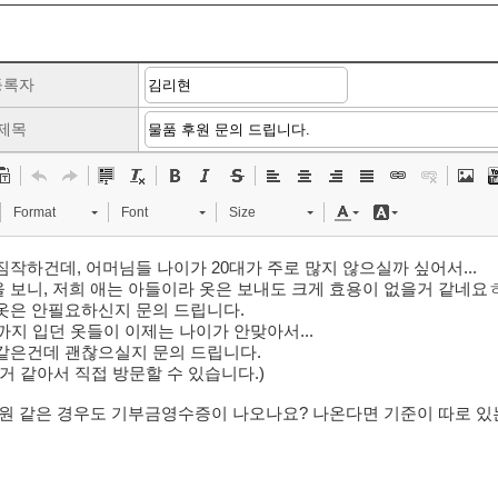
등록자
제목
Format
Font
Size