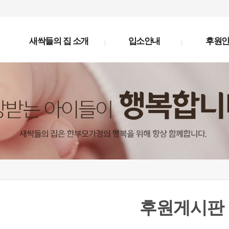
새싹들의 집 소개
입소안내
후원
후원게시판