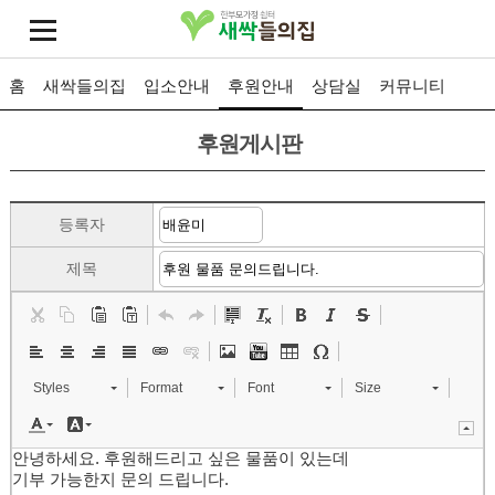
홈
새싹들의집
입소안내
후원안내
상담실
커뮤니티
후원게시판
등록자
제목
Styles
Format
Font
Size