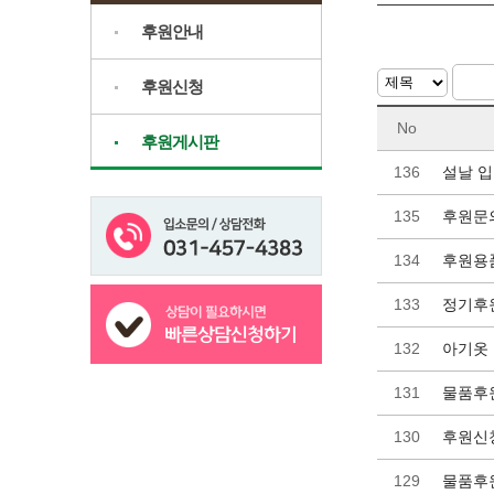
후원안내
후원신청
No
후원게시판
136
설날 입
135
후원문
134
후원용
133
정기후원
132
아기옷 
131
물품후원
130
후원신
129
물품후