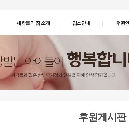
새싹들의 집 소개
입소안내
후원
후원게시판