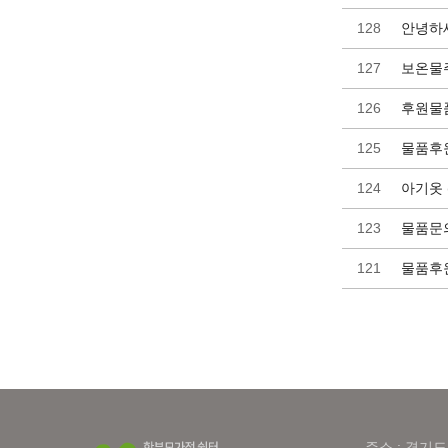
128
안녕하세
127
보온물주
126
후원물
125
물품후
124
아기옷 
123
물품문
121
물품후
주소 : 경기도