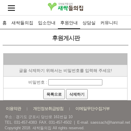
홈
새싹들의집
입소안내
후원안내
상담실
커뮤니티
후원게시판
글을 삭제하기 위해서는 비밀번호를 입력해 주세요!
비밀번호 :
목록으로
삭제하기
이용약관
개인정보취급방침
이메일무단수집거부
주소 : 경기도 군포시 당산로 161번길 10
TEL. 031-457-4383 FAX. 031-457-4502 | E-mail. saessach@hanmail.net
Copyright 2018. 새싹들의집 All rights reserved.